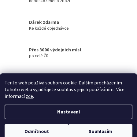
d
nepoškozeného zboží
a
c
í
Dárek zdarma
p
Ke každé objednávce
r
v
k
y
Přes 3000 výdejních míst
v
po celé ČR
ý
p
i
s
Doručení do druhého dne
u
Tento web používá soubory cookie. Dalším procházením
na jakékoliv místo
tohoto webu vyjadřujete souhlas s jejich používáním.. Více
informací
zde
.
Z
á
Nastavení
Vytvořil Shoptet
p
a
t
Odmítnout
Souhlasím
Copyright 2026
Můj e-shop
. Všechna práva vyhrazena.
í