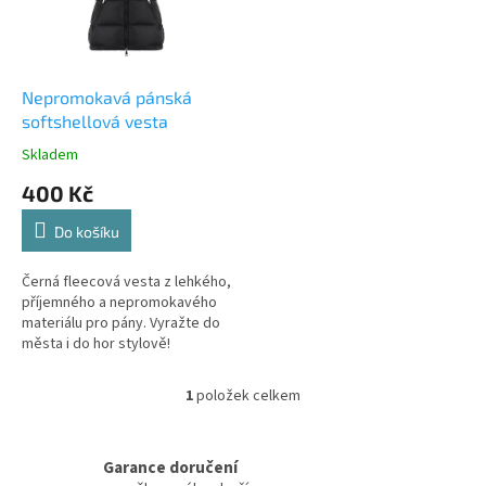
s
k
p
t
r
ů
o
d
Nepromokavá pánská
u
softshellová vesta
k
Skladem
t
400 Kč
ů
Do košíku
Černá fleecová vesta z lehkého,
příjemného a nepromokavého
materiálu pro pány. Vyražte do
města i do hor stylově!
1
položek celkem
O
v
l
á
Garance doručení