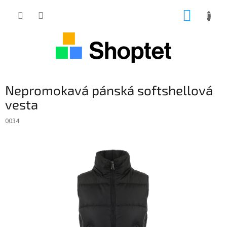
Přejít
NÁKUP
na
obsah
KOŠÍK
Nepromokavá pánská softshellová
vesta
0034