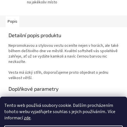
na jakékoliv místo
Popis
Detailní popis produktu
Nepromokavou a stylovou vestu oceníte nejen v horách, ale také
během deštivého dne ve městě. Kvalitní softshell vás spolehlivě
zahřeje, ať už se vydáte kamkoli a navíc černou barvou nic
nezkazíte.
Vesta má úzký střih, doporučujeme proto objednat o jednu
velikost větší.
Doplňkové parametry
Kategorie
:
Dětské oblečení
Tento web používá soubory cookie. Dalším procházením
Záruka
:
2 roky
tohoto webu vyjadřujete souhlas s jejich používáním.. Více
informací
zde
.
Z