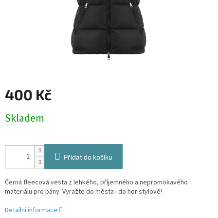
400 Kč
Měrná
Skladem
cena:
Přidat do košíku
Černá fleecová vesta z lehkého, příjemného a nepromokavého
materiálu pro pány. Vyražte do města i do hor stylově!
Detailní informace