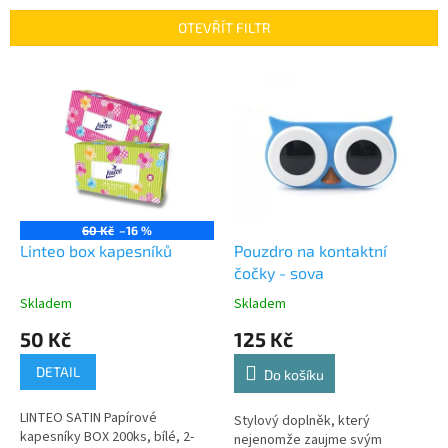
n
OTEVŘÍT FILTR
í
p
V
r
ý
o
p
d
i
u
s
k
p
t
r
ů
o
60 Kč
–16 %
d
Linteo box kapesníků
Pouzdro na kontaktní
u
čočky - sova
k
Skladem
Skladem
t
50 Kč
125 Kč
ů
DETAIL
Do košíku
LINTEO SATIN Papírové
Stylový doplněk, který
kapesníky BOX 200ks, bílé, 2-
nejenomže zaujme svým