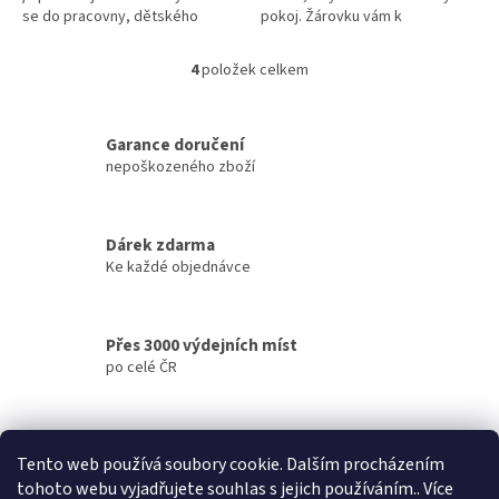
se do pracovny, dětského
pokoj. Žárovku vám k
pokoje, nebo i obývacího
objednávce přibalíme zdarma.
pokoje.
4
položek celkem
O
v
l
á
Garance doručení
d
nepoškozeného zboží
a
c
í
Dárek zdarma
p
Ke každé objednávce
r
v
k
y
Přes 3000 výdejních míst
v
po celé ČR
ý
p
i
s
Doručení do druhého dne
u
Tento web používá soubory cookie. Dalším procházením
na jakékoliv místo
tohoto webu vyjadřujete souhlas s jejich používáním.. Více