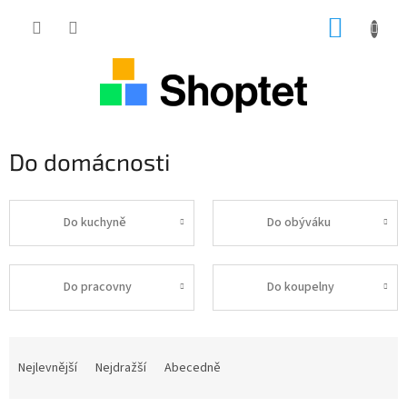
Přejít
NÁKUP
na
obsah
KOŠÍK
Do domácnosti
Do kuchyně
Do obýváku
Do pracovny
Do koupelny
Ř
a
Nejlevnější
Nejdražší
Abecedně
z
e