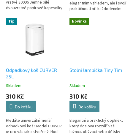
vrstvé 30096 Jemné bílé
elegantním vzhledem, ale i svojí
dvouvrstvé papírové kapesníky
praktičností při každodenním
Linteo Satin vám zaručí vysokou
používání.
jemnost, měkkost a pevnost.
Tip
Novinka
Odpadkový koš CURVER
Stolní lampička Tiny Tim
25L
Skladem
Skladem
310 Kč
310 Kč
Do košíku
Do košíku
Hledáte univerzální menší
Elegantní a praktický doplněk,
odpadkový koš? Model CURVER
který doslova rozzáří vaši
je pro vás jako stvořený. Hodí
ložnici, obývací nebo dětský