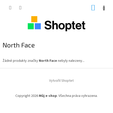
Přejít
NÁKUP
na
obsah
KOŠÍK
North Face
Žádné produkty značky
North Face
nebyly nalezeny...
Z
á
Vytvořil Shoptet
p
a
t
Copyright 2026
Můj e-shop
. Všechna práva vyhrazena.
í