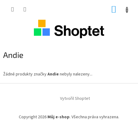
Přejít
NÁKUP
na
obsah
KOŠÍK
Andie
Žádné produkty značky
Andie
nebyly nalezeny...
Z
á
Vytvořil Shoptet
p
a
t
Copyright 2026
Můj e-shop
. Všechna práva vyhrazena.
í