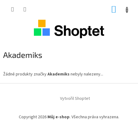
Přejít
NÁKUP
na
obsah
KOŠÍK
Akademiks
Žádné produkty značky
Akademiks
nebyly nalezeny...
Z
á
Vytvořil Shoptet
p
a
t
Copyright 2026
Můj e-shop
. Všechna práva vyhrazena.
í